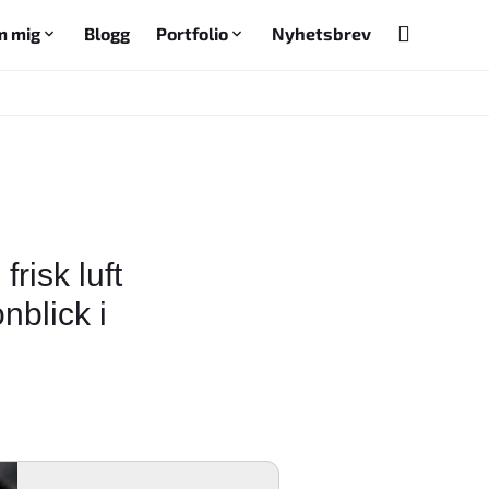
m mig
Blogg
Portfolio
Nyhetsbrev
Växla tema
frisk luft
nblick i