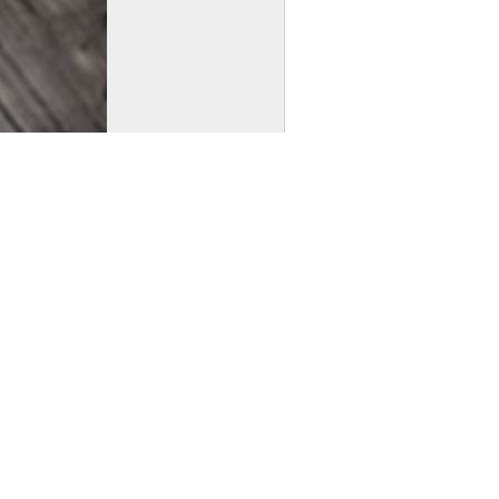
onstant lila och munnen likaså.