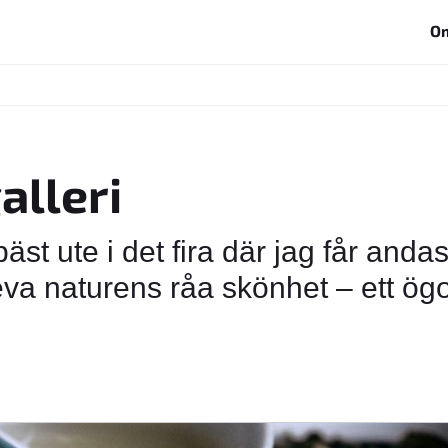
O
alleri
bäst ute i det fira där jag får andas 
va naturens råa skönhet – ett ögo