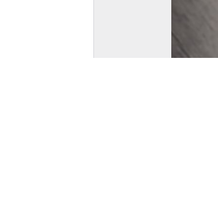
Blåbär i en skål
Jag spenderade en somamar ute i s
Lugnet innan stormen
Molnen hopade sig en sommardag 