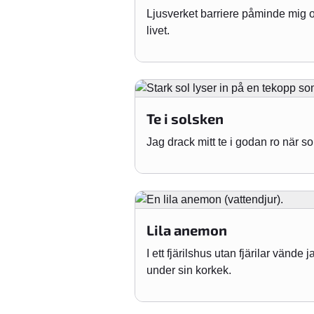
Ljusverket barriere påminde mig om
livet.
Te i solsken
Jag drack mitt te i godan ro när s
Lila anemon
I ett fjärilshus utan fjärilar vände
under sin korkek.