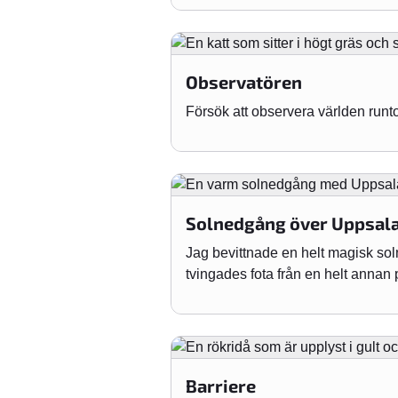
Observatören
Försök att observera världen runto
Solnedgång över Uppsal
Jag bevittnade en helt magisk soln
tvingades fota från en helt annan pl
Barriere