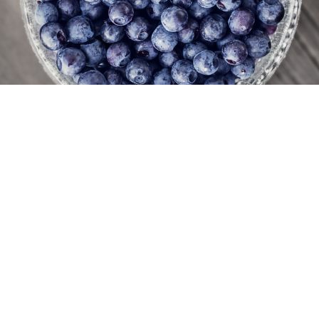
kogen bland blåbärsris, mygg och fågelkvitter. Fingrarna var k
bland de Norska bergen, och strax därefter kom regnet.